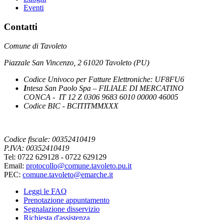
Eventi
Contatti
Comune di Tavoleto
Piazzale San Vincenzo, 2 61020 Tavoleto (PU)
Codice Univoco per Fatture Elettroniche: UF8FU6
I
ntesa San Paolo Spa – FILIALE DI MERCATINO
CONCA - IT 12 Z 0306 9683 6010 00000 46005
Codice BIC - BCITITMMXXX
Codice fiscale: 00352410419
P.IVA: 00352410419
Tel: 0722 629128 - 0722 629129
Email:
protocollo@comune.tavoleto.pu.it
PEC:
comune.tavoleto@emarche.it
Leggi le FAQ
Prenotazione appuntamento
Segnalazione disservizio
Richiesta d'assistenza