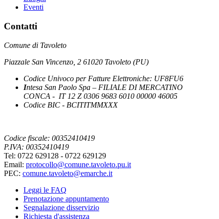
Eventi
Contatti
Comune di Tavoleto
Piazzale San Vincenzo, 2 61020 Tavoleto (PU)
Codice Univoco per Fatture Elettroniche: UF8FU6
I
ntesa San Paolo Spa – FILIALE DI MERCATINO
CONCA - IT 12 Z 0306 9683 6010 00000 46005
Codice BIC - BCITITMMXXX
Codice fiscale: 00352410419
P.IVA: 00352410419
Tel: 0722 629128 - 0722 629129
Email:
protocollo@comune.tavoleto.pu.it
PEC:
comune.tavoleto@emarche.it
Leggi le FAQ
Prenotazione appuntamento
Segnalazione disservizio
Richiesta d'assistenza