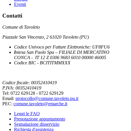
Eventi
Contatti
Comune di Tavoleto
Piazzale San Vincenzo, 2 61020 Tavoleto (PU)
Codice Univoco per Fatture Elettroniche: UF8FU6
I
ntesa San Paolo Spa – FILIALE DI MERCATINO
CONCA - IT 12 Z 0306 9683 6010 00000 46005
Codice BIC - BCITITMMXXX
Codice fiscale: 00352410419
P.IVA: 00352410419
Tel: 0722 629128 - 0722 629129
Email:
protocollo@comune.tavoleto.pu.it
PEC:
comune.tavoleto@emarche.it
Leggi le FAQ
Prenotazione appuntamento
Segnalazione disservizio
Richiesta d'assistenza