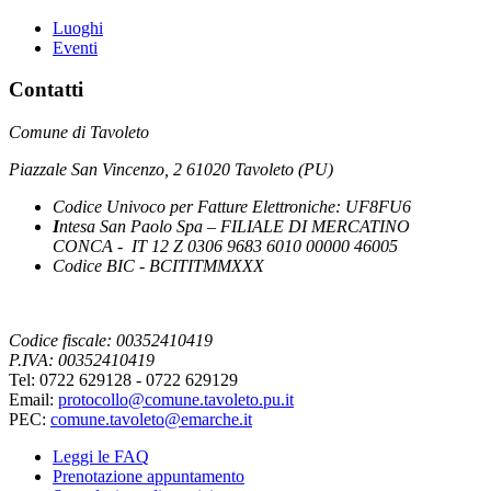
Luoghi
Eventi
Contatti
Comune di Tavoleto
Piazzale San Vincenzo, 2 61020 Tavoleto (PU)
Codice Univoco per Fatture Elettroniche: UF8FU6
I
ntesa San Paolo Spa – FILIALE DI MERCATINO
CONCA - IT 12 Z 0306 9683 6010 00000 46005
Codice BIC - BCITITMMXXX
Codice fiscale: 00352410419
P.IVA: 00352410419
Tel: 0722 629128 - 0722 629129
Email:
protocollo@comune.tavoleto.pu.it
PEC:
comune.tavoleto@emarche.it
Leggi le FAQ
Prenotazione appuntamento