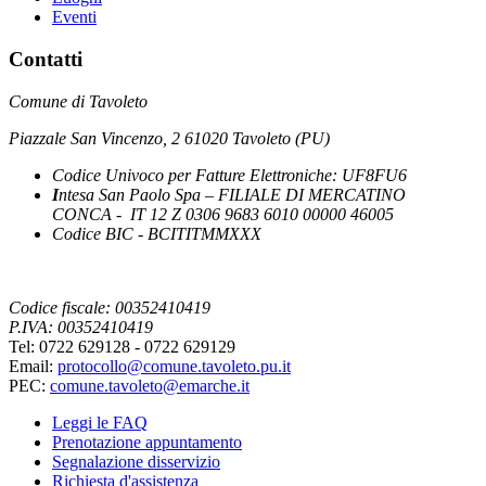
Eventi
Contatti
Comune di Tavoleto
Piazzale San Vincenzo, 2 61020 Tavoleto (PU)
Codice Univoco per Fatture Elettroniche: UF8FU6
I
ntesa San Paolo Spa – FILIALE DI MERCATINO
CONCA - IT 12 Z 0306 9683 6010 00000 46005
Codice BIC - BCITITMMXXX
Codice fiscale: 00352410419
P.IVA: 00352410419
Tel: 0722 629128 - 0722 629129
Email:
protocollo@comune.tavoleto.pu.it
PEC:
comune.tavoleto@emarche.it
Leggi le FAQ
Prenotazione appuntamento
Segnalazione disservizio
Richiesta d'assistenza